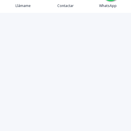
Llámame
Contactar
WhatsApp
Propiedades
Agentes
Nosotros
Contacto
Instagram
©
2026
Master Home
,
Todos los derechos reservados
Powered by
AlterEstate