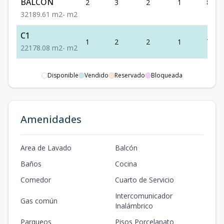
BALCON
2
3
2
1
89.61
3
2
1
89.61
m2
-
m2
C1
1
2
2
1
78.08
2
2
1
78.08
m2
-
m2
Disponible
Vendido
Reservado
Bloqueada
Amenidades
Area de Lavado
Balcón
Baños
Cocina
Comedor
Cuarto de Servicio
Intercomunicador
Gas común
Inalámbrico
Parqueos
Pisos Porcelanato