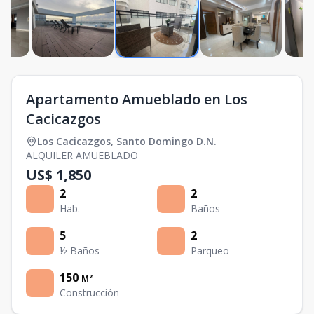
Apartamento Amueblado en Los
Cacicazgos
Los Cacicazgos
,
Santo Domingo D.N.
ALQUILER AMUEBLADO
US$ 1,850
2
2
Hab.
Baños
5
2
½ Baños
Parqueo
150
M²
Construcción