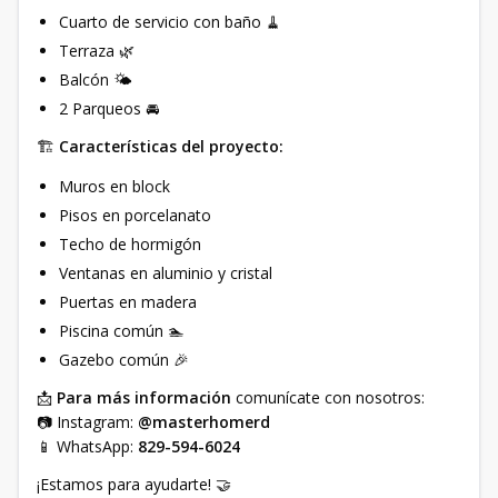
Cuarto de servicio con baño 🧹
Terraza 🌿
Balcón 🌤️
2 Parqueos 🚘
🏗️
Características del proyecto:
Muros en block
Pisos en porcelanato
Techo de hormigón
Ventanas en aluminio y cristal
Puertas en madera
Piscina común 🏊
Gazebo común 🎉
📩
Para más información
comunícate con nosotros:
📷 Instagram:
@masterhomerd
📱 WhatsApp:
829-594-6024
¡Estamos para ayudarte! 🤝