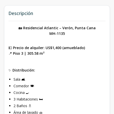
Descripción
🏡
Residencial Atlantic – Verón, Punta Cana
MH-1135
💵
Precio de alquiler: US$1,400 (amueblado)
📍
Piso 3 | 305.58 m²
✨
Distribución:
Sala 🛋️
Comedor 🍽️
Cocina 🍳
3 Habitaciones 🛏️
2 Baños 🚿
Área de lavado 🧺