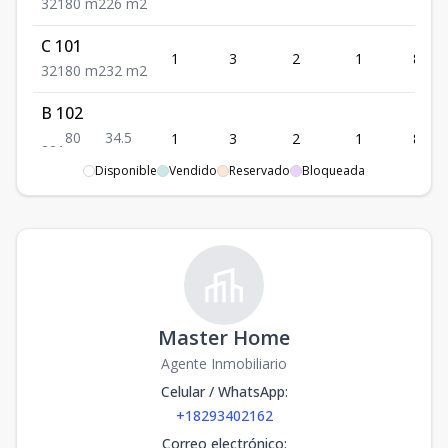
3
2
1
80
m2
26
m2
C 101
1
3
2
1
80
3
2
1
80
m2
32
m2
B 102
80
34.5
1
3
2
1
80
3
2
1
m2
m2
Disponible
Vendido
Reservado
Bloqueada
D 101
1
3
2
1
80
3
2
1
80
m2
22
m2
Master Home
Agente Inmobiliario
Celular / WhatsApp
:
+18293402162
Correo electrónico
: