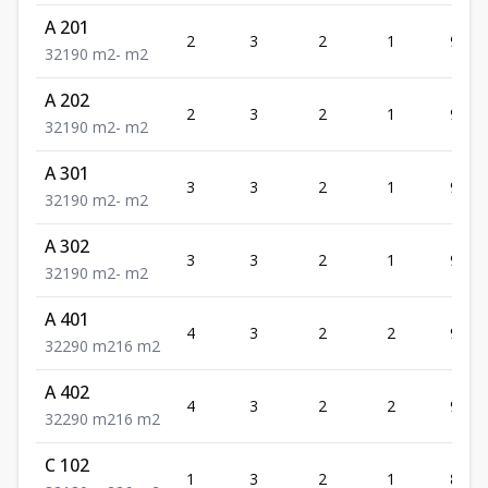
A 201
2
3
2
1
90
3
2
1
90
m2
-
m2
A 202
2
3
2
1
90
3
2
1
90
m2
-
m2
A 301
3
3
2
1
90
3
2
1
90
m2
-
m2
A 302
3
3
2
1
90
3
2
1
90
m2
-
m2
A 401
4
3
2
2
90
3
2
2
90
m2
16
m2
A 402
4
3
2
2
90
3
2
2
90
m2
16
m2
C 102
1
3
2
1
80