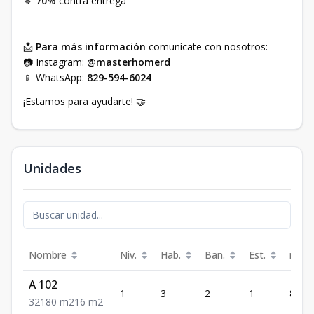
🔹
70%
contra entrega
📩
Para más información
comunícate con nosotros:
📷 Instagram:
@masterhomerd
📱 WhatsApp:
829-594-6024
¡Estamos para ayudarte! 🤝
Unidades
Nombre
Niv.
Hab.
Ban.
Est.
m²
A 102
1
3
2
1
80
3
2
1
80
m2
16
m2