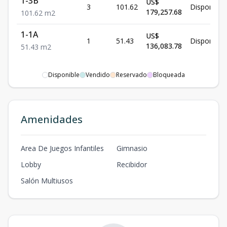
1-3B
US$
3
101.62
Disponible
179,257.68
101.62
m2
1-1A
US$
1
51.43
Disponible
136,083.78
51.43
m2
Disponible
Vendido
Reservado
Bloqueada
Amenidades
Area De Juegos Infantiles
Gimnasio
Lobby
Recibidor
Salón Multiusos