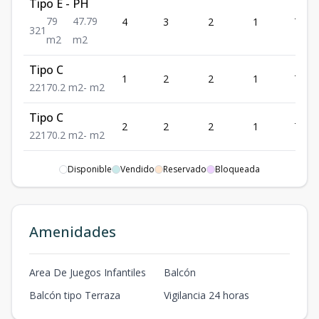
Tipo E - PH
79
47.79
4
3
2
1
79
3
2
1
m2
m2
Tipo C
1
2
2
1
70.2
2
2
1
70.2
m2
-
m2
Tipo C
2
2
2
1
70.2
2
2
1
70.2
m2
-
m2
Tipo C
Disponible
Vendido
Reservado
Bloqueada
3
2
2
1
70.2
2
2
1
70.2
m2
-
m2
Tipo C - PH
Amenidades
70.2
41.16
4
2
2
1
70.2
2
2
1
m2
m2
Area De Juegos Infantiles
Balcón
Tipo A
1
3
2
1
89
Balcón tipo Terraza
Vigilancia 24 horas
3
2
1
89
m2
-
m2