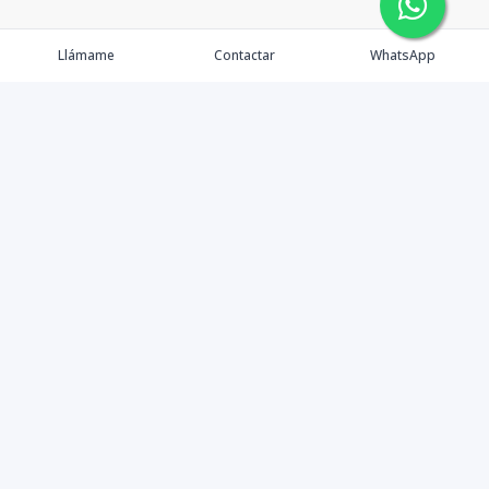
Llámame
Contactar
WhatsApp
Propiedades
Agentes
Nosotros
Contacto
Instagram
©
2026
Master Home
,
Todos los derechos reservados