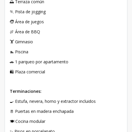
🌅 Terraza común
🏃 Pista de jogging
🧒 Área de juegos
🍖 Área de BBQ
🏋️ Gimnasio
🏊 Piscina
🚗 1 parqueo por apartamento
🛍️ Plaza comercial
Terminaciones:
🍳 Estufa, nevera, horno y extractor incluidos
🚪 Puertas en madera enchapada
🍽️ Cocina modular
✨ Pisos en porcelanato