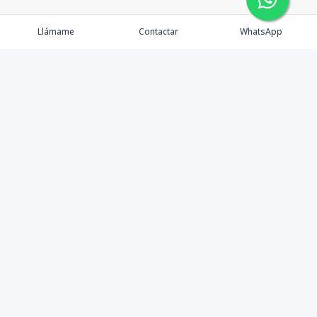
Llámame
Contactar
WhatsApp
Propiedades
Agentes
Nosotros
Contacto
Instagram
©
2026
Master Home
,
Todos los derechos reservados
Powered by
AlterEstate