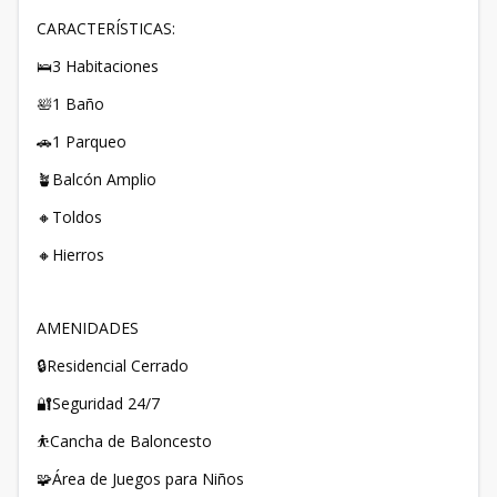
CARACTERÍSTICAS:
🛌3 Habitaciones
🛀1 Baño
🚗1 Parqueo
🪴Balcón Amplio
🔸Toldos
🔸Hierros
AMENIDADES
🔒Residencial Cerrado
🔐Seguridad 24/7
⛹Cancha de Baloncesto
🧩Área de Juegos para Niños