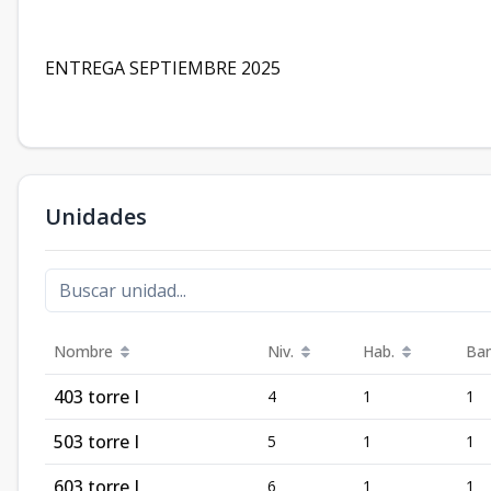
ENTREGA SEPTIEMBRE 2025
Unidades
Nombre
Niv.
Hab.
Ban
403 torre I
4
1
1
503 torre I
5
1
1
603 torre I
6
1
1