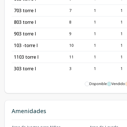
703 torre I
7
1
1
803 torre I
8
1
1
903 torre I
9
1
1
103 -torre I
10
1
1
1103 torre I
11
1
1
303 torre I
3
1
1
Disponible
Vendido
Amenidades