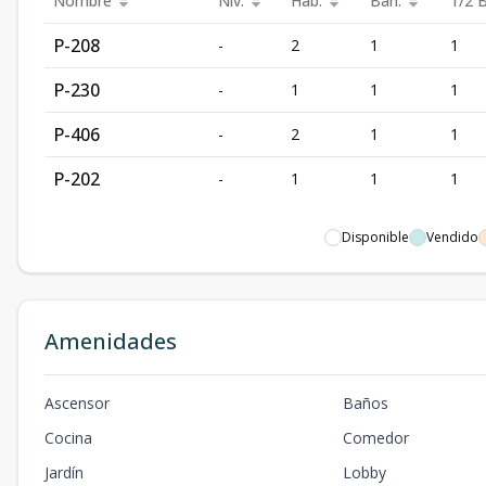
Nombre
Niv.
Hab.
Ban.
1/2 
P-208
-
2
1
1
P-230
-
1
1
1
P-406
-
2
1
1
P-202
-
1
1
1
Disponible
Vendido
Amenidades
Ascensor
Baños
Cocina
Comedor
Jardín
Lobby