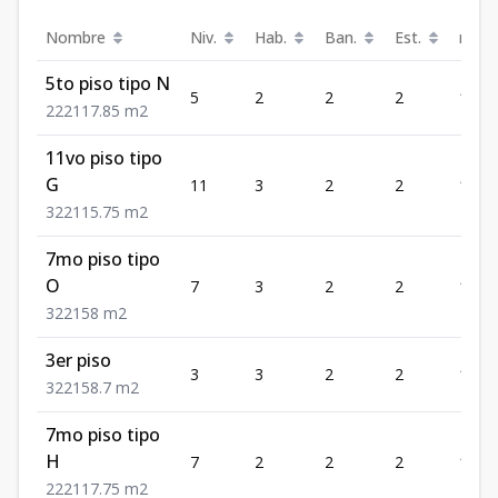
Nombre
Niv.
Hab.
Ban.
Est.
m²
5to piso tipo N
5
2
2
2
117.
2
2
2
117.85
m2
11vo piso tipo
G
11
3
2
2
115.
3
2
2
115.75
m2
7mo piso tipo
O
7
3
2
2
158
3
2
2
158
m2
3er piso
3
3
2
2
158.7
3
2
2
158.7
m2
7mo piso tipo
H
7
2
2
2
117.
2
2
2
117.75
m2