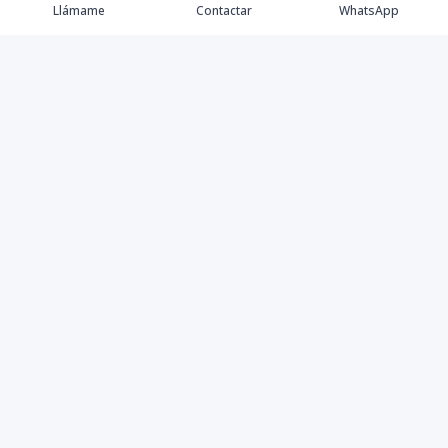
Llámame
Contactar
WhatsApp
Propiedades
Agentes
Nosotros
Contacto
Instagram
©
2026
Master Home
,
Todos los derechos reservados
Powered by
AlterEstate