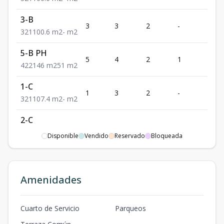
3-B
3
3
2
-
1
3
2
1
100.6
m2
-
m2
5-B PH
5
4
2
1
2
4
2
2
146
m2
51
m2
1-C
1
3
2
-
1
3
2
1
107.4
m2
-
m2
2-C
2
3
2
-
1
3
2
1
107.4
m2
-
m2
Disponible
Vendido
Reservado
Bloqueada
3-C
3
3
2
-
1
3
2
1
107.4
m2
-
m2
Amenidades
4-C
4
3
2
-
1
3
2
1
107.4
m2
-
m2
Cuarto de Servicio
Parqueos
5-PH C