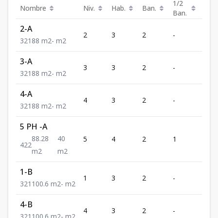
1/2
Nombre
Niv.
Hab.
Ban.
Est.
Ban.
2-A
2
3
2
-
1
3
2
1
88
m2
-
m2
3-A
3
3
2
-
1
3
2
1
88
m2
-
m2
4-A
4
3
2
-
1
3
2
1
88
m2
-
m2
5 PH -A
88.28
40
5
4
2
1
2
4
2
2
m2
m2
1-B
1
3
2
-
1
3
2
1
100.6
m2
-
m2
4-B
4
3
2
-
1
3
2
1
100.6
m2
-
m2