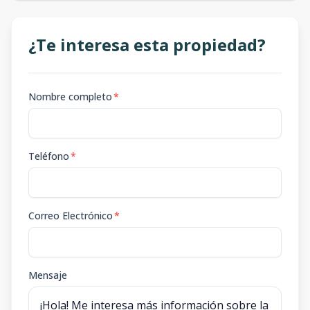
1-A
1
3
2
-
1
¿Te interesa esta propiedad?
3
2
1
88
m2
-
m2
Nombre completo
*
Teléfono
*
Correo Electrónico
*
Mensaje