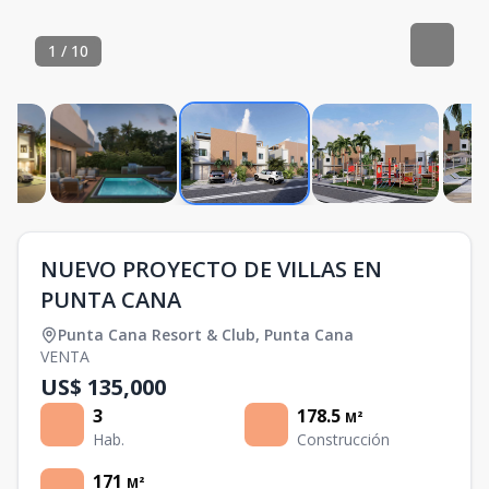
1
/
10
NUEVO PROYECTO DE VILLAS EN
PUNTA CANA
Punta Cana Resort & Club
,
Punta Cana
VENTA
US$ 135,000
3
178.5
M²
Hab.
Construcción
171
M²