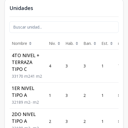
Unidades
Nombre
Niv.
Hab.
Ban.
Est.
m²
4TO NIVEL +
TERRAZA
4
3
3
1
70
TIPO C
3
3
1
70
m2
41
m2
1ER NIVEL
TIPO A
1
3
2
1
89
3
2
1
89
m2
-
m2
2DO NIVEL
TIPO A
2
3
2
1
89