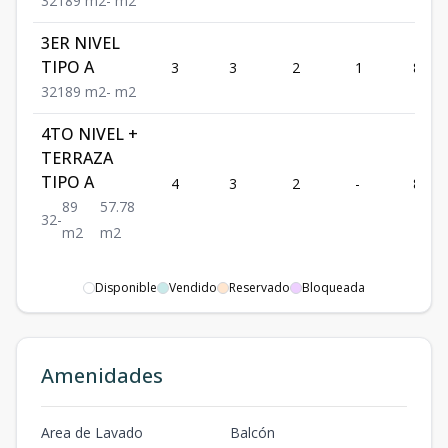
3
2
1
89
m2
-
m2
3ER NIVEL
TIPO A
3
3
2
1
89
3
2
1
89
m2
-
m2
4TO NIVEL +
TERRAZA
TIPO A
4
3
2
-
89
89
57.78
3
2
-
m2
m2
Disponible
Vendido
Reservado
Bloqueada
Amenidades
Area de Lavado
Balcón