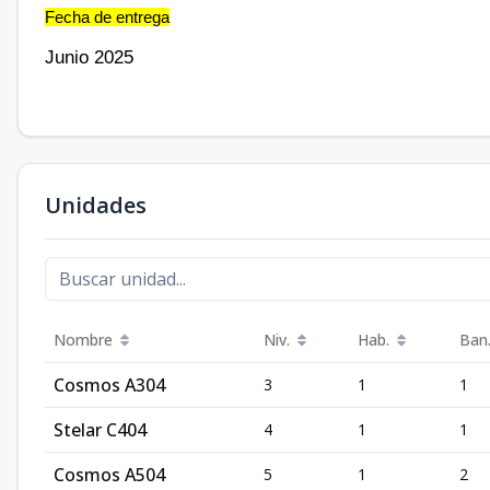
Fecha de entrega
Junio 2025
Unidades
Nombre
Niv.
Hab.
Ban
Cosmos A304
3
1
1
Stelar C404
4
1
1
Cosmos A504
5
1
2