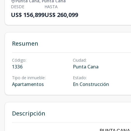
Punta Cana
,
Punta Cana
DESDE
HASTA
US$ 156,899
US$ 260,099
Resumen
Código
:
Ciudad
:
1336
Punta Cana
Tipo de inmueble
:
Estado
:
Apartamentos
En Construcción
Descripción
PUNTA CANA -