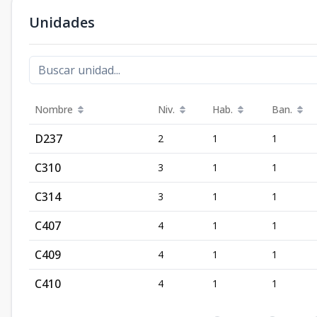
Unidades
Nombre
Niv.
Hab.
Ban.
D237
2
1
1
C310
3
1
1
C314
3
1
1
C407
4
1
1
C409
4
1
1
C410
4
1
1