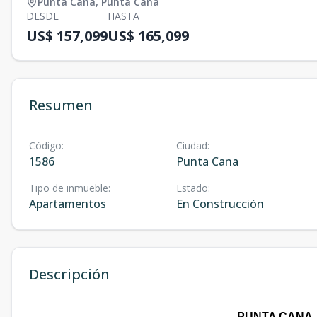
Punta Cana
,
Punta Cana
DESDE
HASTA
US$ 157,099
US$ 165,099
Resumen
Código
:
Ciudad
:
1586
Punta Cana
Tipo de inmueble
:
Estado
:
Apartamentos
En Construcción
Descripción
PUNTA CANA -