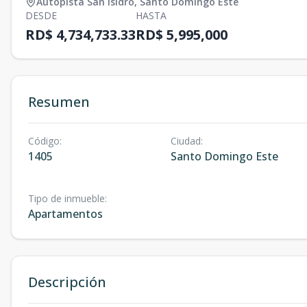
Autopista San Isidro
,
Santo Domingo Este
DESDE
HASTA
RD$ 4,734,733.33
RD$ 5,995,000
Resumen
Código
:
Ciudad
:
1405
Santo Domingo Este
Tipo de inmueble
:
Apartamentos
Descripción