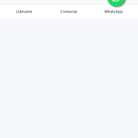
Llámame
Contactar
WhatsApp
Propiedades
Agentes
Nosotros
Contacto
Instagram
©
2026
Master Home
,
Todos los derechos reservados
Powered by
AlterEstate